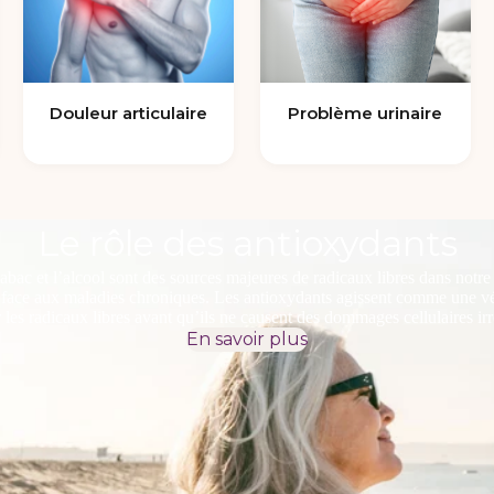
Douleur articulaire
Problème urinaire
Le rôle des antioxydants
tabac et l’alcool sont des sources majeures de radicaux libres dans notr
é face aux maladies chroniques. Les antioxydants agissent comme une véri
r les radicaux libres avant qu’ils ne causent des dommages cellulaires irr
En savoir plus