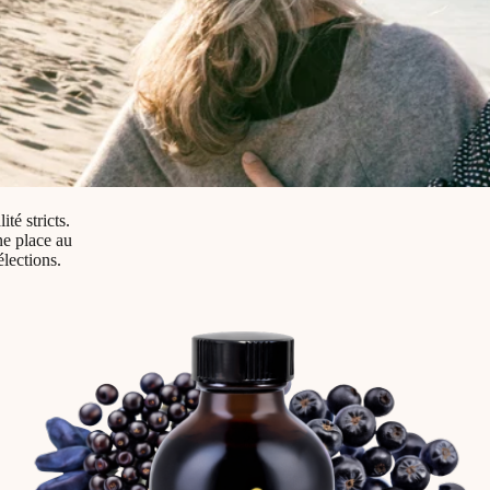
té stricts.
ne place au
élections.