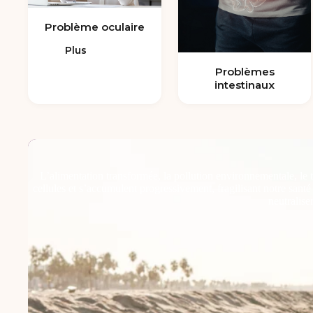
Problème oculaire
Plus
Problèmes
intestinaux
L’alimentation transformée, la pollution environnementale, le 
cellules et s’accumulent progressivement, fragilisant notre sant
neutralise