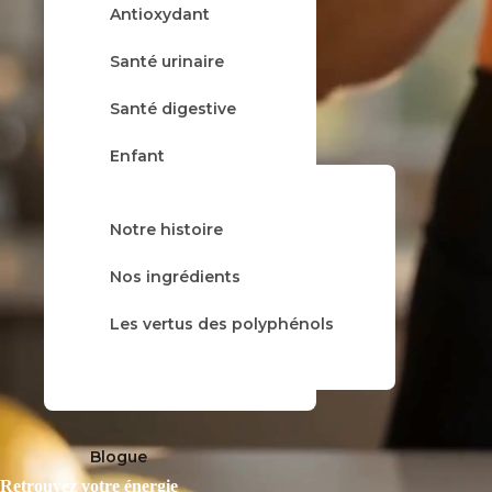
Antioxydant
À propos
Santé urinaire
Santé digestive
Enfant
Rhume & grippe
Notre histoire
Tisane
Nos gammes
Nos ingrédients
Balsamique
Les vertus des polyphénols
Trio
Blogue
Retrouvez votre énergie