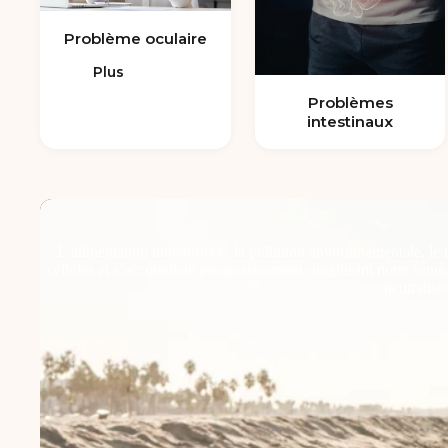
Problème oculaire
Plus
Problèmes
intestinaux
L’alimentation transformée, la pollution environnementale, le 
cellules et s’accumulent progressivement, fragilisant notre sant
neutralise