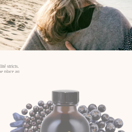
té stricts.
ne place au
élections.