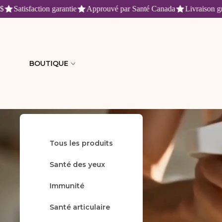
Satisfaction garantie
Approuvé par Santé Canada
Livraison gratui
Fruitomed : produits de santé n
BOUTIQUE
Tous les produits
Accueil
Santé des yeux
Immunité
Santé articulaire