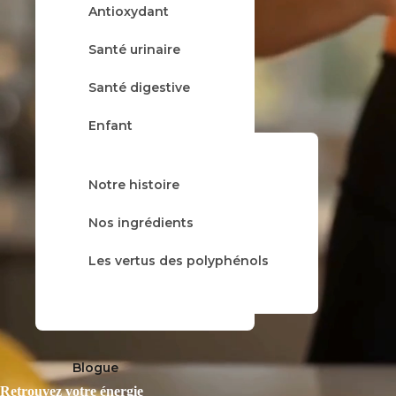
Antioxydant
À propos
Santé urinaire
Santé digestive
Enfant
Rhume & grippe
Notre histoire
Tisane
Nos gammes
Nos ingrédients
Balsamique
Les vertus des polyphénols
Trio
Blogue
Retrouvez votre énergie