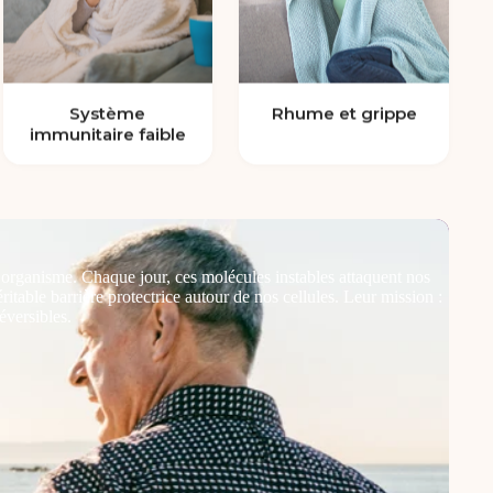
Système
Rhume et grippe
immunitaire faible
e organisme. Chaque jour, ces molécules instables attaquent nos
Les p
table barrière protectrice autour de nos cellules. Leur mission :
scien
éversibles.