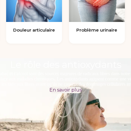
Douleur articulaire
Problème urinaire
Le rôle des antioxydants
tabac et l’alcool sont des sources majeures de radicaux libres dans notr
é face aux maladies chroniques. Les antioxydants agissent comme une véri
r les radicaux libres avant qu’ils ne causent des dommages cellulaires irr
En savoir plus