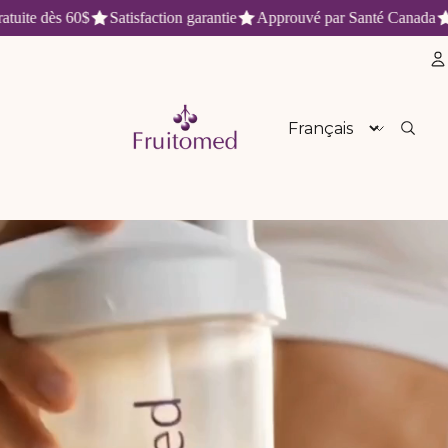
te dès 60$
Satisfaction garantie
Approuvé par Santé Canada
Liv
aturels et antioxydants du Québe
Langue