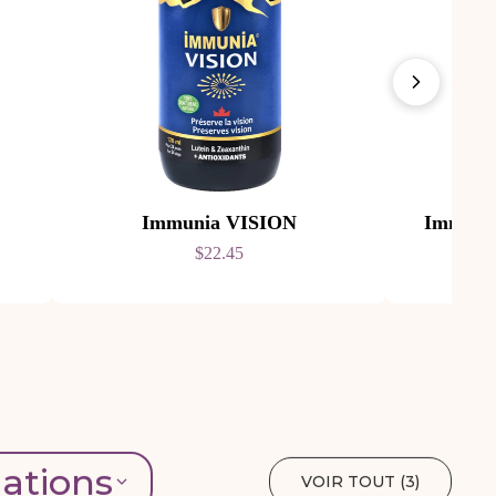
Immunia VISION
Immuni
$22.45
lations
VOIR TOUT (
3
)