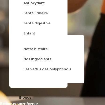
Antioxydant
À propos
Santé urinaire
Santé digestive
Enfant
Rhume & grippe
Notre histoire
Tisane
Nos gammes
Nos ingrédients
Balsamique
Les vertus des polyphénols
Trio
Blogue
Retrouvez votre énergie