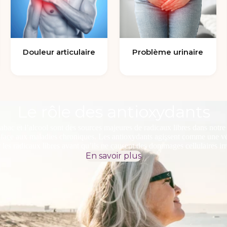
Douleur articulaire
Problème urinaire
Le rôle des antioxydants
tabac et l’alcool sont des sources majeures de radicaux libres dans notr
é face aux maladies chroniques. Les antioxydants agissent comme une véri
r les radicaux libres avant qu’ils ne causent des dommages cellulaires irr
En savoir plus