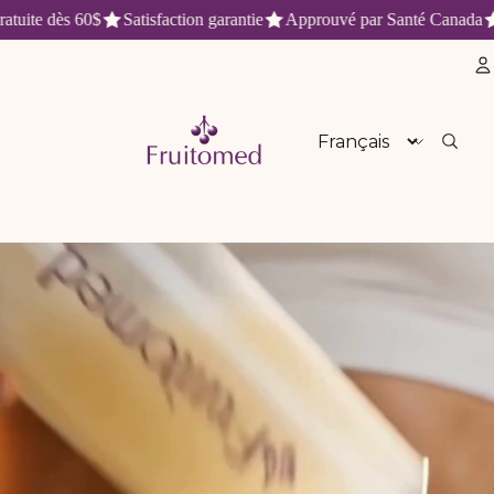
ite dès 60$
Satisfaction garantie
Approuvé par Santé Canada
Li
aturels et antioxydants du Québe
Langue