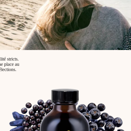
té stricts.
ne place au
élections.