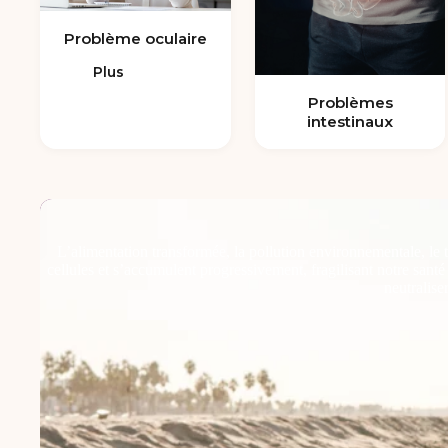
Problème oculaire
Plus
Problèmes
intestinaux
L’alimentation transformée, la pollution environnementale, le 
cellules et s’accumulent progressivement, fragilisant notre sant
neutralise