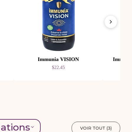
Immunia VISION
Immuni
$22.45
lations
VOIR TOUT (
3
)