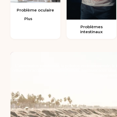
Problème oculaire
Plus
Problèmes
intestinaux
L’alimentation transformée, la pollution environnementale, le 
cellules et s’accumulent progressivement, fragilisant notre sant
neutralise