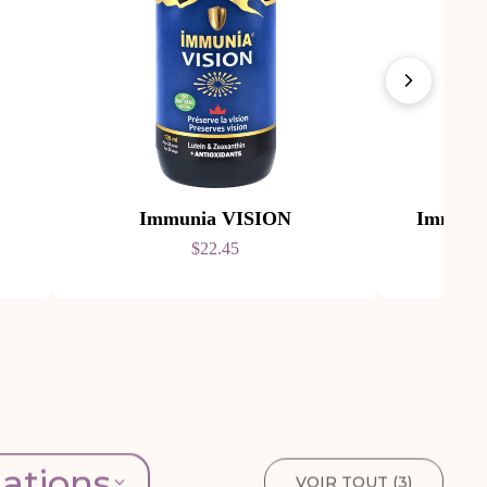
Immunia VISION
Immuni
$22.45
lations
VOIR TOUT (
3
)