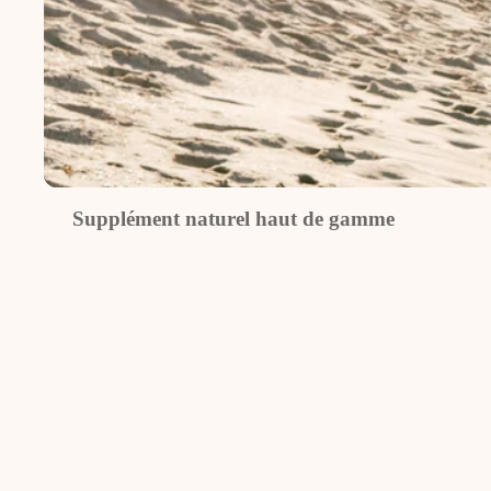
Supplément naturel haut de gamme
Chez Fruitomed, chaque ingrédient est choisi selon des critères de quali
Parce que ce que votre corps mérite le meilleur, nous ne laissons aucu
compromis : pureté, traçabilité et efficacité guident chacune de nos s