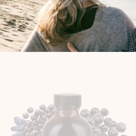
té stricts.
ne place au
élections.