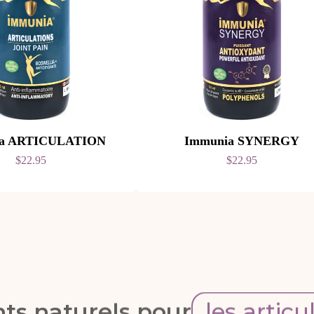
ia ARTICULATION
Immunia SYNERGY
$22.95
$22.95
ts naturels pour
les articu