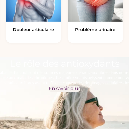
Douleur articulaire
Problème urinaire
Le rôle des antioxydants
tabac et l’alcool sont des sources majeures de radicaux libres dans notr
é face aux maladies chroniques. Les antioxydants agissent comme une véri
r les radicaux libres avant qu’ils ne causent des dommages cellulaires irr
En savoir plus