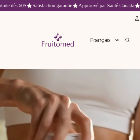
 dès 60$
Satisfaction garantie
Approuvé par Santé Canada
Livra
aturels et antioxydants du Québe
Langue