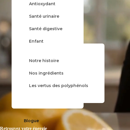
Antioxydant
À propos
Santé urinaire
Santé digestive
Enfant
Rhume & grippe
Notre histoire
Tisane
Nos gammes
Nos ingrédients
Balsamique
Les vertus des polyphénols
Trio
Blogue
Retrouvez votre énergie