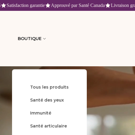
tisfaction garantie
Approuvé par Santé Canada
Livraison gratuite
Fruitomed : produits de santé n
BOUTIQUE
Tous les produits
Accueil
Santé des yeux
Immunité
Santé articulaire